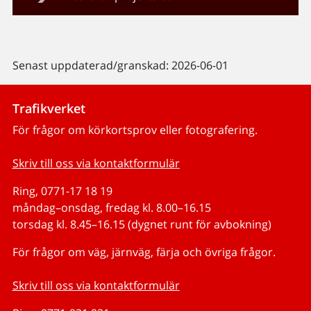
Senast uppdaterad/granskad: 2026-06-01
Trafikverket
För frågor om körkortsprov eller fotografering.
Skriv till oss via kontaktformulär
Ring, 0771-17 18 19
måndag–onsdag, fredag kl. 8.00–16.15
torsdag kl. 8.45–16.15 (dygnet runt för avbokning)
För frågor om väg, järnväg, färja och övriga frågor.
Skriv till oss via kontaktformulär