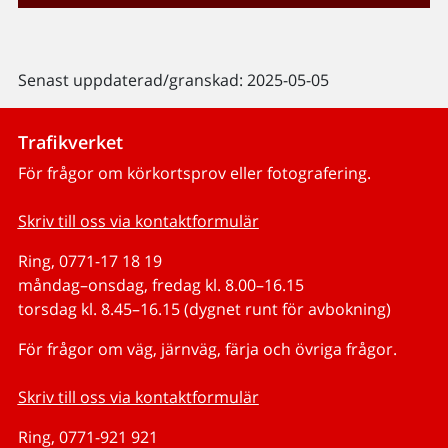
Senast uppdaterad/granskad: 2025-05-05
Trafikverket
För frågor om körkortsprov eller fotografering.
Skriv till oss via kontaktformulär
Ring, 0771-17 18 19
måndag–onsdag, fredag kl. 8.00–16.15
torsdag kl. 8.45–16.15 (dygnet runt för avbokning)
För frågor om väg, järnväg, färja och övriga frågor.
Skriv till oss via kontaktformulär
Ring, 0771-921 921