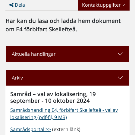
Dela
Kontaktuppgifter
Här kan du läsa och ladda hem dokument
om E4 förbifart Skellefteå.
Aktuella handlingar
Arkiv
Samråd – val av lokalisering, 19
september - 10 oktober 2024
Samrådshandling E4, förbifart Skellefteå - val av
lokalisering (pdf-fil, 9 MB)
Samrådsportal >>
(extern länk)